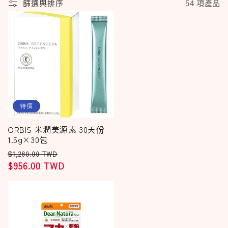
54 項產品
篩選與排序
特價
ORBIS 米潤美源素 30天份
1.5g×30包
定
售
$1,280.00 TWD
價
$956.00 TWD
價