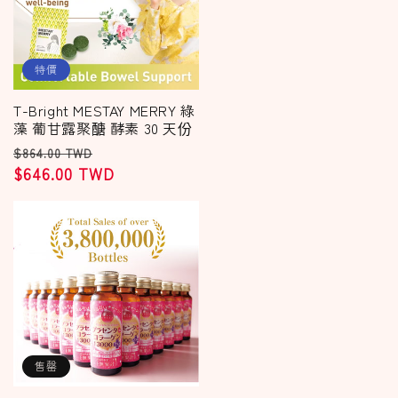
特價
T-Bright MESTAY MERRY 綠
藻 葡甘露聚醣 酵素 30 天份
定
售
$864.00 TWD
價
$646.00 TWD
價
售罄