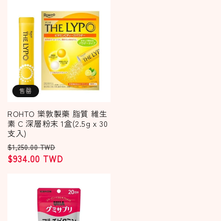
售罄
ROHTO 樂敦製藥 脂質 維生
素 C 深層粉末 1盒(2.5g x 30
支入)
定
售
$1,250.00 TWD
價
$934.00 TWD
價