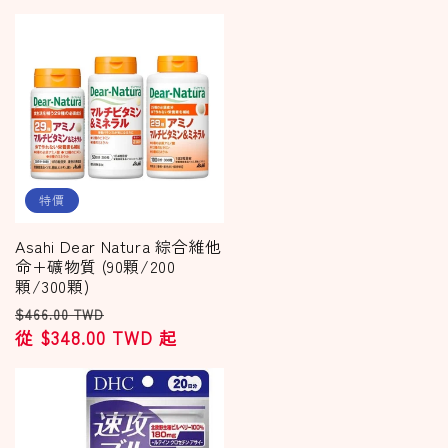
特價
Asahi Dear Natura 綜合維他
命+礦物質 (90顆/200
顆/300顆)
定
售
$466.00 TWD
價
從 $348.00 TWD 起
價