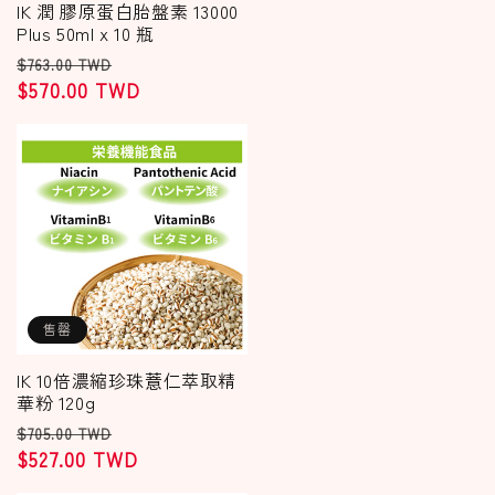
IK 潤 膠原蛋白胎盤素 13000
Plus 50ml x 10 瓶
定
售
$763.00 TWD
價
$570.00 TWD
價
售罄
IK 10倍濃縮珍珠薏仁萃取精
華粉 120g
定
售
$705.00 TWD
價
$527.00 TWD
價