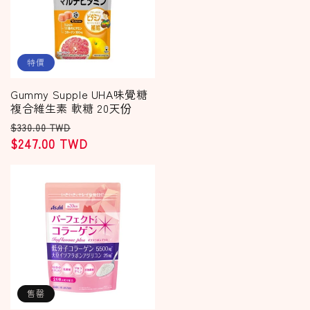
特價
Gummy Supple UHA味覺糖
複合維生素 軟糖 20天份
定
售
$330.00 TWD
價
$247.00 TWD
價
售罄