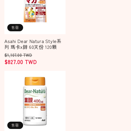
售罄
Asahi Dear Natura Style系
列 瑪卡x鋅 60天份 120顆
定
售
$1,107.00 TWD
價
$827.00 TWD
價
售罄