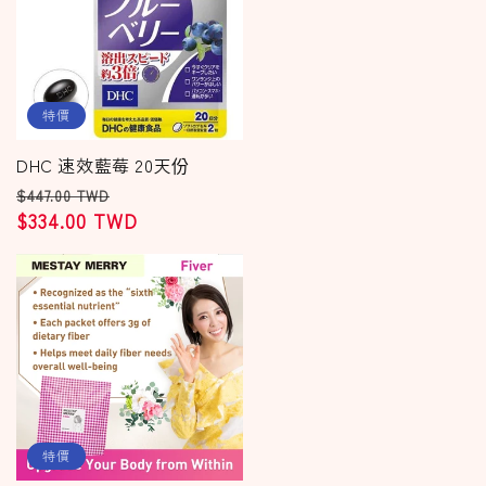
特價
DHC 速效藍莓 20天份
定
售
$447.00 TWD
價
$334.00 TWD
價
特價