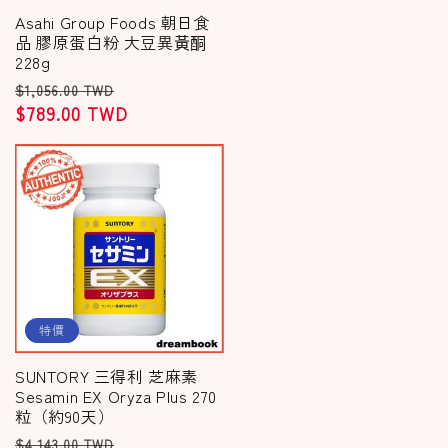
Asahi Group Foods 朝日食
品 膠原蛋白粉 大豆異黃酮
228g
定
售
$1,056.00 TWD
價
$789.00 TWD
價
特價
SUNTORY 三得利 芝麻素
Sesamin EX Oryza Plus 270
粒（約90天）
定
售
$4,143.00 TWD